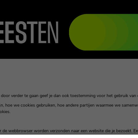
 door verder te gaan geef je dan ook toestemming voor het gebruik van 
zijn, hoe we cookies gebruiken, hoe andere partijen waarmee we samen
okies.
door de webbrowser worden verzonden naar een website die je bezoekt. 
een andere partij in staat jouw te herkennen en jouw volgende bezoek ge